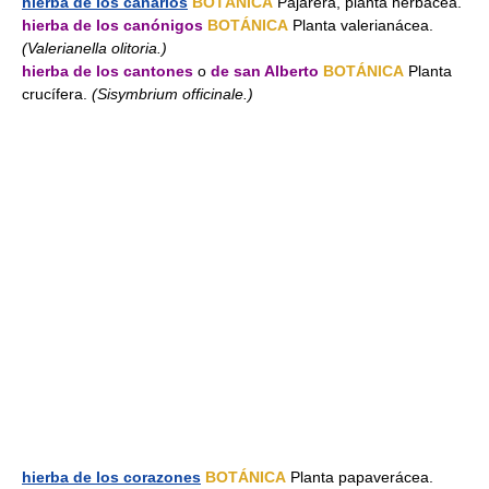
hierba de los canarios
BOTÁNICA
Pajarera, planta herbácea.
hierba de los canónigos
BOTÁNICA
Planta valerianácea.
(Valerianella olitoria.)
hierba de los cantones
o
de san Alberto
BOTÁNICA
Planta
crucífera.
(Sisymbrium officinale.)
hierba de los corazones
BOTÁNICA
Planta papaverácea.