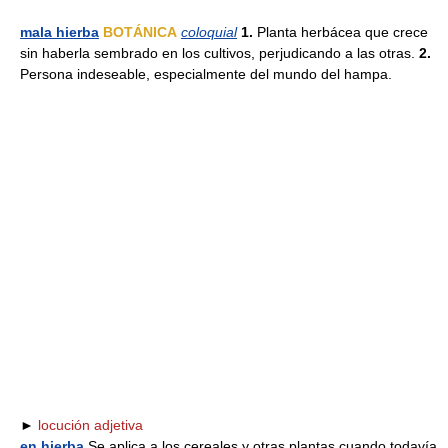
mala hierba
BOTÁNICA
coloquial
1.
Planta herbácea que crece
sin haberla sembrado en los cultivos, perjudicando a las otras.
2.
Persona indeseable, especialmente del mundo del hampa.
►
locución adjetiva
en hierba
Se aplica a los cereales y otras plantas cuando todavía