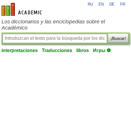
RU
EN
DE
FR
es-academic.com
Los diccionarios y las enciclopedias sobre el
Académico
¡Buscar!
interpretaciones
Traducciones
libros
Игры ⚽